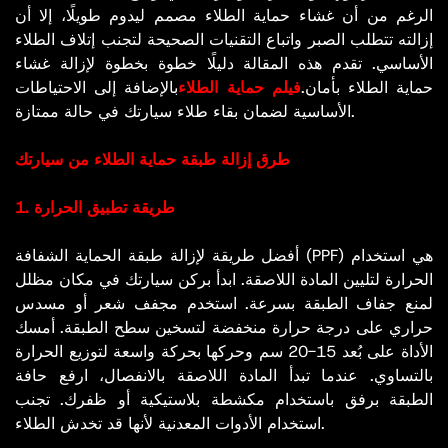
الرغم من أن غشاء حماية الطلاء مصمم ليدوم طويلًا، إلا أن
إزالته تتطلب الصبر واتباع التقنيات الصحيحة لتجنب إتلاف الطلاء
الأساسي. تقدم هذه المقالة دليلًا خطوة بخطوة لإزالة غشاء
حماية الطلاء بأمان.
فيلم حماية الطلاء
بالإضافة إلى الاحتياطات
الأساسية لضمان بقاء طلاء سيارتك في حالة ممتازة.
طرق إزالة طبقة حماية الطلاء من سيارتك
1. طريقة تطبيق الحرارة
أفضل طريقة لإزالة طبقة الحماية الشفافة (PPF) هي استخدام
الحرارة لتليين المادة اللاصقة. ابدأ بركن سيارتك في مكان مظلل
لمنع جفاف الطبقة بسرعة. استخدم مجفف شعر أو مسدس
حراري على درجة حرارة منخفضة لتسخين سطح الطبقة. أمسك
الأداة على بُعد 15-20 سم وحركها بحركة واسعة لتوزيع الحرارة
بالتساوي. عندما تبدأ المادة اللاصقة بالانفصال، ارفع حافة
الطبقة برفق باستخدام مكشطة بلاستيكية أو ظفرك. تجنب
استخدام الأدوات المعدنية لأنها قد تخدش الطلاء.