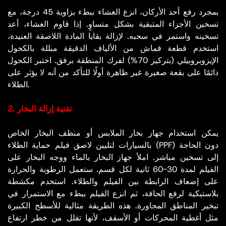
بمجرد رفع أحد الأركان، انزع الغشاء ببطء بزاوية 45 درجة، مع
تسخين الأجزاء المتبقية بشكل متساوٍ. إذا قاوم الغشاء، أعد
تسخينه واستمر في سحبه. لإزالة بقايا المادة اللاصقة العنيدة،
استخدم قطعة قماش من الألياف الدقيقة مبللة بالكحول
الإيزوبروبيلي (بتركيز 70%) لفرك المنطقة برفق. اختبر الكحول
دائمًا على بقعة صغيرة غير ظاهرة أولًا للتأكد من أنه لا يؤثر على
الطلاء.
2. تقنية إزالة البخار
يمكن استخدام جهاز بخار الملابس أو منظف البخار الخاص
بالسيارات لتليين لاصق فيلم حماية الطلاء (PPF) دون الحاجة
إلى تسخين مباشر. املأ جهاز البخار بالماء ووجه البخار على
الفيلم لمدة 30-60 ثانية لكل قسم. ستعمل الرطوبة والحرارة
على إضعاف الرابطة بين الفيلم والطلاء. استخدم مكشطة
بلاستيكية لرفع الحافة، ثم انزع الفيلم ببطء مع الاستمرار في
تبخير المناطق المجاورة. هذه الطريقة مثالية للأسطح الكبيرة
مثل أغطية المحركات أو الأسقف، لأنها تقلل من خطر ارتفاع