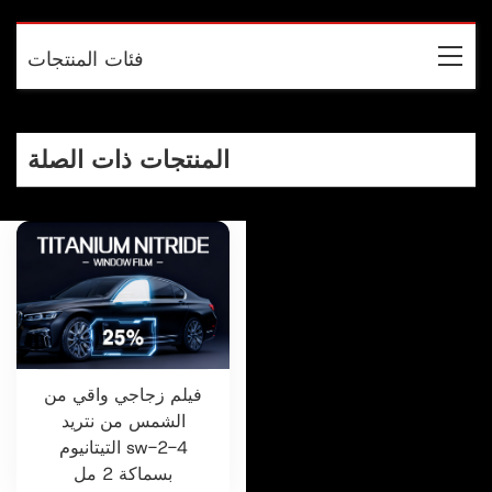
فئات المنتجات
المنتجات ذات الصلة
فيلم زجاجي واقي من
الشمس من نتريد
التيتانيوم sw-2-4
بسماكة 2 مل