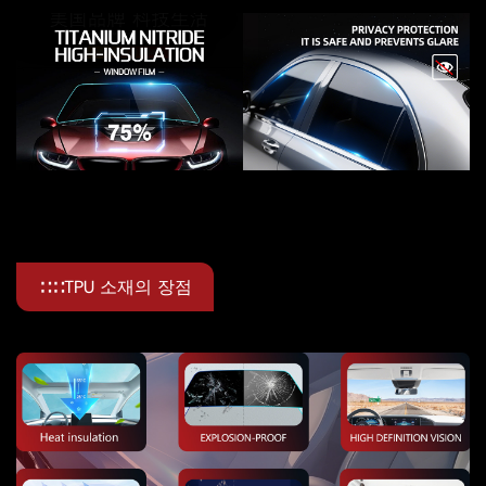
∷∷TPU 소재의 장점