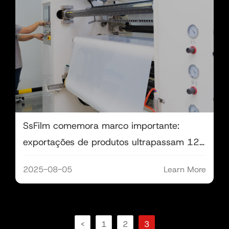
SsFilm comemora marco importante:
exportações de produtos ultrapassam 120
países e regiões.
2025-08-05
Learn More
<
1
2
3