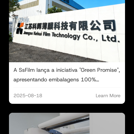
A SsFilm lança a iniciativa "Green Promise",
apresentando embalagens 100%
recicláveis ​​e reduzindo as emissões de
2025-08-18
Learn More
COVs (Compostos Orgânicos Voláteis).