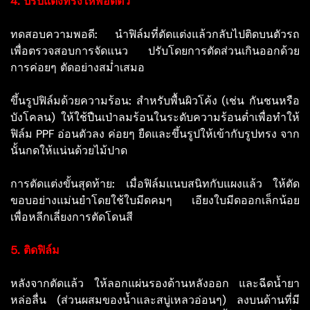
4. ปรับแต่งทรงให้พอดีตัว
ทดสอบความพอดี: นำฟิล์มที่ตัดแต่งแล้วกลับไปติดบนตัวรถ
เพื่อตรวจสอบการจัดแนว ปรับโดยการตัดส่วนเกินออกด้วย
การค่อยๆ ตัดอย่างสม่ำเสมอ
ขึ้นรูปฟิล์มด้วยความร้อน: สำหรับพื้นผิวโค้ง (เช่น กันชนหรือ
บังโคลน) ให้ใช้ปืนเป่าลมร้อนในระดับความร้อนต่ำเพื่อทำให้
ฟิล์ม PPF อ่อนตัวลง ค่อยๆ ยืดและขึ้นรูปให้เข้ากับรูปทรง จาก
นั้นกดให้แน่นด้วยไม้ปาด
การตัดแต่งขั้นสุดท้าย: เมื่อฟิล์มแนบสนิทกับแผงแล้ว ให้ตัด
ขอบอย่างแม่นยำโดยใช้ใบมีดคมๆ เอียงใบมีดออกเล็กน้อย
เพื่อหลีกเลี่ยงการตัดโดนสี
5. ติดฟิล์ม
หลังจากตัดแล้ว ให้ลอกแผ่นรองด้านหลังออก และฉีดน้ำยา
หล่อลื่น (ส่วนผสมของน้ำและสบู่เหลวอ่อนๆ) ลงบนด้านที่มี