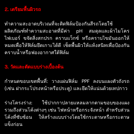
2. เตรียมพื้นผิวรถ
ทำความสะอาดบริเวณที่จะติดฟิล์มป้องกันสีรถโดยใช้
ผลิตภัณฑ์ทำความสะอาดที่มีค่า pH สมดุลและผ้าไมโคร
ไฟเบอร์ ขจัดสิ่งสกปรก คราบแว็กซ์ หรือคราบไขมันออกให้
หมดเพื่อให้ฟิล์มยึดเกาะได้ดี เช็ดพื้นผิวให้แห้งสนิทเพื่อป้องกัน
คราบน้ำหรือฟองอากาศใต้ฟิล์ม
3. วัดและตัดแบบร่างเบื้องต้น
กำหนดขอบเขตพื้นที่: วางแผ่นฟิล์ม PPF ลงบนแผงตัวถังรถ
(เช่น ฝากระโปรงหน้าหรือประตู) และยึดให้แน่นด้วยเทปกาว
ร่างโครงร่าง: ใช้ปากกาปลายแหลมลากตามขอบของแผง
รวมถึงส่วนโค้งต่างๆ เช่น ไฟหน้าหรือกระจังหน้า สำหรับส่วน
โค้งที่ซับซ้อน ให้สร้างแบบร่างโดยใช้กระดาษหรือกระดาษ
แข็งก่อน