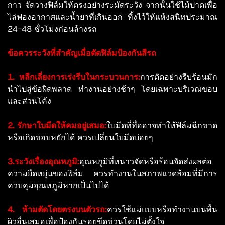
กาว จัดวางฟิล์มให้ตรงอย่างระมัดระวัง จากนั้นใช้ไม้ปาดเพื่อ
ไล่ฟองอากาศและน้ำยาที่เกินออก ทิ้งไว้ให้แห้งสนิทประมาณ
24-48 ชั่วโมงก่อนล้างรถ
ข้อควรระวังที่สำคัญเมื่อตัดฟิล์มป้องกันสีรถ
1. หลีกเลี่ยงการเร่งรีบในกระบวนการ:
การตัดอย่างรีบร้อนมัก
นำไปสู่ข้อผิดพลาด ทำงานอย่างช้าๆ โดยเฉพาะบริเวณขอบ
และส่วนโค้ง
2. รักษาใบมีดให้คมอยู่เสมอ:
ใบมีดที่ทื่ออาจทำให้ฟิล์มฉีกขาด
หรือเกิดขอบหยักได้ ควรเปลี่ยนใบมีดบ่อยๆ
3.ระวังเรื่องอุณหภูมิ:
อุณหภูมิที่หนาวจัดหรือร้อนจัดส่งผลต่อ
ความยืดหยุ่นของฟิล์ม ควรทำงานในสภาพแวดล้อมที่มีการ
ควบคุมอุณหภูมิหากเป็นไปได้
4. ห้ามตัดโดยตรงบนตัวรถ:
ควรใช้แม่แบบหรือทำงานบนพื้น
ผิวอื่นเสมอเพื่อป้องกันรอยขีดข่วนโดยไม่ตั้งใจ