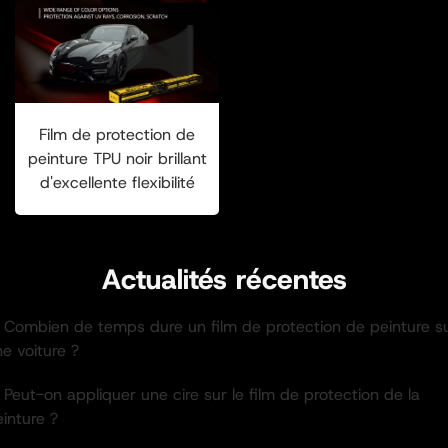
Film de protection de
peinture TPU noir brillant
d'excellente flexibilité
Actualités récentes
. Combien de temps dure un film de protection de peinture s
e voiture ?
 Peut-on appliquer une cire sur le film de protection de la
inture ?