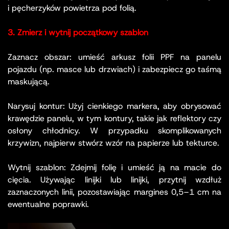
i pęcherzyków powietrza pod folią.
3. Zmierz i wytnij początkowy szablon
Zaznacz obszar: umieść arkusz folii PPF na panelu
pojazdu (np. masce lub drzwiach) i zabezpiecz go taśmą
maskującą.
Narysuj kontur: Użyj cienkiego markera, aby obrysować
krawędzie panelu, w tym kontury, takie jak reflektory czy
osłony chłodnicy. W przypadku skomplikowanych
krzywizn, najpierw stwórz wzór na papierze lub tekturce.
Wytnij szablon: Zdejmij folię i umieść ją na macie do
cięcia. Używając linijki lub linijki, przytnij wzdłuż
zaznaczonych linii, pozostawiając margines 0,5–1 cm na
ewentualne poprawki.