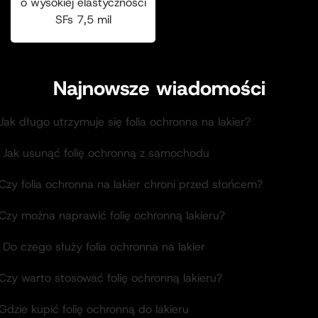
o wysokiej elastyczności
SFs 7,5 mil
Najnowsze wiadomości
Jak długo utrzymuje się folia ochronna na lakier?
. Jak usunąć folię ochronną z samochodu
Czy folia ochronna na lakier chroni przed słońcem?
.Czy można naprawić folię ochronną lakieru?
 Do czego służy folia ochronna na lakier
Czy warto stosować folię ochronną lakieru?
Gdzie kupić folię ochronną do lakieru