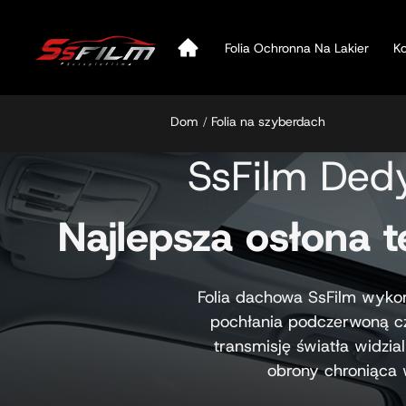
Folia Ochronna Na Lakier
Ko
Dom
Folia na szyberdach
SsFilm Ded
Najlepsza osłona 
Folia dachowa SsFilm wykorz
pochłania podczerwoną cz
transmisję światła widzia
obrony chroniąca 