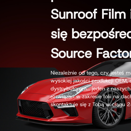
Sunroof Film 
się bezpośre
Source Facto
Niezależnie od tego, czy jesteś 
wysokiej jakości produkcji OEM,
dystrybutorem... jeden z naszych
rozwiązań w zakresie folii na da
skontaktuje się z Tobą w ciągu 2