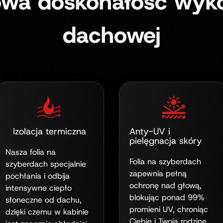
wa doskonałość wykon
dachowej
Izolacja termiczna
Anty-UV i
pielęgnacja skóry
Nasza folia na
Folia na szyberdach
szyberdach specjalnie
zapewnia pełną
pochłania i odbija
ochronę nad głową,
intensywne ciepło
blokując ponad 99%
słoneczne od dachu,
promieni UV, chroniąc
dzięki czemu w kabinie
Ciebie i Twoją rodzinę