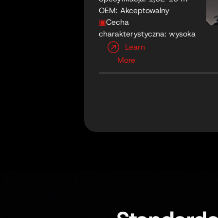
OEM: Akceptowalny
▣
Cecha
charakterystyczna: wysoka
rozdzielczość
Learn
More