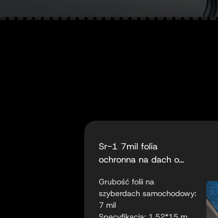
Sr-1 7mil folia
ochronna na dach o
wysokiej rozdzielczości
Grubość folii na
szyberdach samochodowy:
7 mil
Specyfikacja: 1,52*15 m