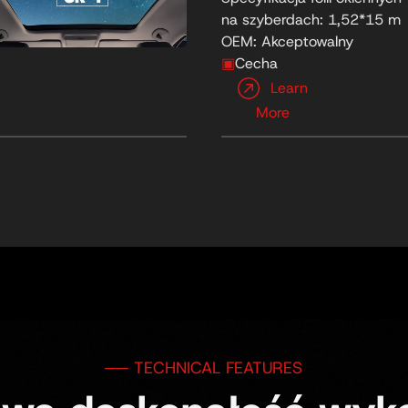
na szyberdach: 1,52*15 m
OEM: Akceptowalny
▣
Cecha
charakterystyczna: wysoka
Learn
rozdzielczość
More