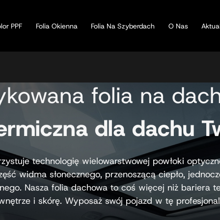
lor PPF
Folia Okienna
Folia Na Szyberdach
O Nas
Aktua
ykowana folia na dac
termiczna dla dachu
ystuje technologię wielowarstwowej powłoki optycznej
ęść widma słonecznego, przenoszącą ciepło, jednoc
lnego. Nasza folia dachowa to coś więcej niż bariera te
wnętrze i skórę. Wyposaż swój pojazd w tę profesjona