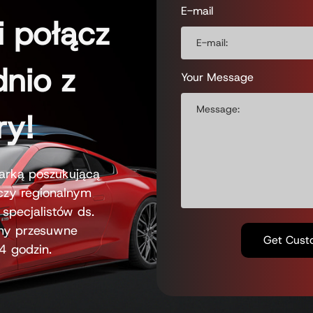
E-mail
i połącz
dnio z
Your Message
ry!
marką poszukującą
 czy regionalnym
 specjalistów ds.
chy przesuwne
4 godzin.