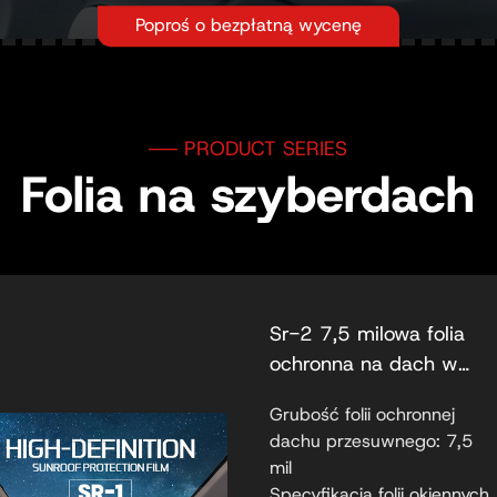
Poproś o bezpłatną wycenę
Folia na szyberdach
Sr-2 7,5 milowa folia
ochronna na dach w
kolorze lodowo-
Grubość folii ochronnej
niebieskim o wysokiej
dachu przesuwnego: 7,5
rozdzielczości
mil
Specyfikacja folii okiennych