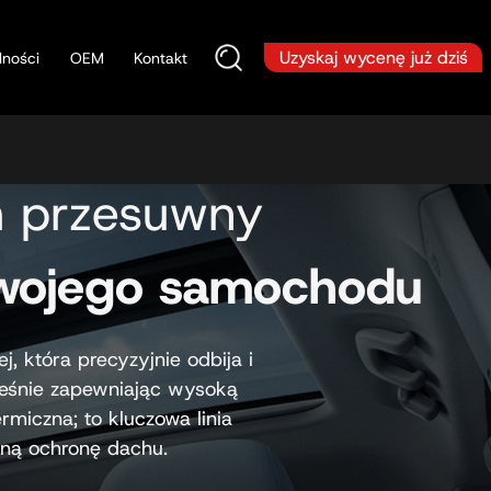
Uzyskaj wycenę już dziś
lności
OEM
Kontakt
h przesuwny
 Twojego samochodu
, która precyzyjnie odbija i
ześnie zapewniając wysoką
rmiczna; to kluczowa linia
lną ochronę dachu.