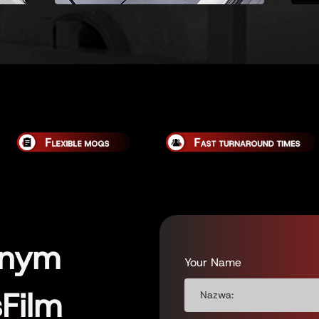
alnym
Your Name
Film