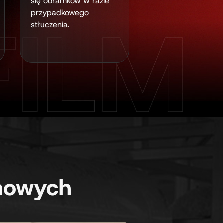
się odłamków w razie
przypadkowego
stłuczenia.
chowych