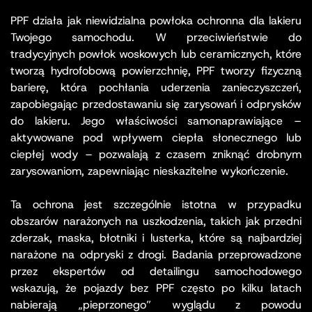
PPF działa jak niewidzialna powłoka ochronna dla lakieru
Twojego samochodu. W przeciwieństwie do
tradycyjnych powłok woskowych lub ceramicznych, które
tworzą hydrofobową powierzchnię, PPF tworzy fizyczną
barierę, która pochłania uderzenia zanieczyszczeń,
zapobiegając przedostawaniu się zarysowań i odprysków
do lakieru. Jego właściwości samonaprawiające –
aktywowane pod wpływem ciepła słonecznego lub
ciepłej wody – pozwalają z czasem zniknąć drobnym
zarysowaniom, zapewniając nieskazitelne wykończenie.
Ta ochrona jest szczególnie istotna w przypadku
obszarów narażonych na uszkodzenia, takich jak przedni
zderzak, maska, błotniki i lusterka, które są najbardziej
narażone na odpryski z drogi. Badania przeprowadzone
przez ekspertów od detailingu samochodowego
wskazują, że pojazdy bez PPF często po kilku latach
nabierają „pieprzonego” wyglądu z powodu