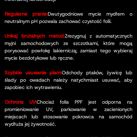
Regularne pranie:
Dwutygodniowe mycie mydłem o
neutralnym pH pozwala zachować czystość folii.
Unikaj brutalnych metod:
Zrezygnuj z automatycznych
myjni samochodowych ze szczotkami, które mogą
porysować powłokę lakierniczą; zamiast tego wybieraj
mycie bezdotykowe lub ręczne.
Szybkie usuwanie plam:
Odchody ptaków, żywicę lub
ślady po owadach należy natychmiast usuwać, aby
zapobiec ich wytrawieniu.
Ochrona UV:
Chociaż folia PPF jest odporna na
promieniowanie UV, parkowanie w zacienionych
miejscach lub stosowanie pokrowca na samochód
wydłuża jej żywotność.