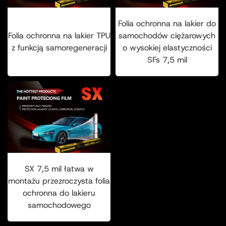
Folia ochronna na lakier do
Folia ochronna na lakier TPU
samochodów ciężarowych
z funkcją samoregeneracji
o wysokiej elastyczności
SFs 7,5 mil
SX 7,5 mil łatwa w
montażu przezroczysta folia
ochronna do lakieru
samochodowego