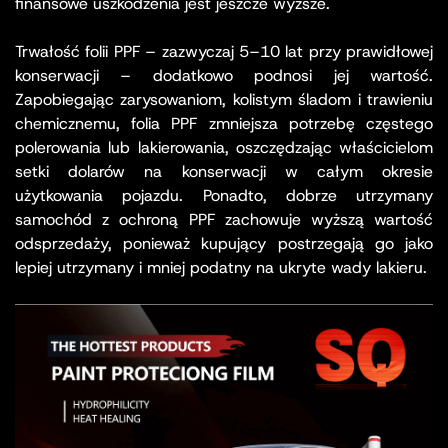
finansowe uszkodzenia jest jeszcze wyższe.
Trwałość folii PPF – zazwyczaj 5–10 lat przy prawidłowej
konserwacji – dodatkowo podnosi jej wartość.
Zapobiegając zarysowaniom, kolistym śladom i trawieniu
chemicznemu, folia PPF zmniejsza potrzebę częstego
polerowania lub lakierowania, oszczędzając właścicielom
setki dolarów na konserwacji w całym okresie
użytkowania pojazdu. Ponadto, dobrze utrzymany
samochód z ochroną PPF zachowuje wyższą wartość
odsprzedaży, ponieważ kupujący postrzegają go jako
lepiej utrzymany i mniej podatny na ukryte wady lakieru.