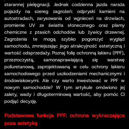
starannej pielęgnacji. Jednak codzienna jazda naraża
pojazdy na szereg zagrożeń: odpryski kamieni na
autostradach, zarysowania od wgnieceń na drzwiach,
promienie UV ze światła słonecznego oraz plamy
chemiczne z ptasich odchodów lub żywicy drzewnej.
Zagrożenia te mogą szybko pogorszyć wygląd
samochodu, zmniejszając jego atrakcyjność estetyczną i
wartość odsprzedaży. Poznaj folię ochronną lakieru (PPF),
przezroczystą, samonaprawiającą się warstwę
poliuretanową, zaprojektowaną w celu ochrony lakieru
samochodowego przed uszkodzeniami mechanicznymi i
środowiskowymi. Ale czy warto inwestować w PPF w
nowym samochodzie? W tym artykule omówiono jej
zalety, wady i długoterminową wartość, aby pomóc Ci
podjąć decyzję.
Podstawowa funkcja PPF: ochrona wykraczająca
poza estetykę