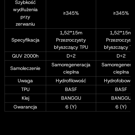
Szybkość
wydłużenia
≥345%
≥345%
przy
zerwaniu
1,52*15m
1,52*15m
Specyfikacja
Przezroczysty
Przezroczyst
błyszczący TPU
błyszczący T
QUV 2000h
D<2
D<2
Samoregeneracja
Samoregenera
Samoleczenie
cieplna
cieplna
Uwaga
Hydrofilowość
Hydrofobowo
TPU
BASF
BASF
Klej
BANGGU
BANGGU
Gwarancja
6 (Y)
6 (Y)